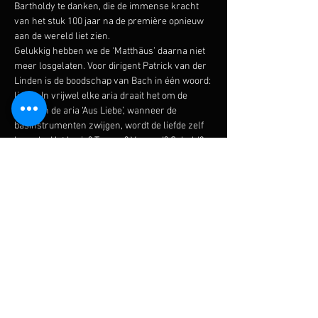
Bartholdy te danken, die de immense kracht 
van het stuk 100 jaar na de première opnieuw 
aan de wereld liet zien.
Gelukkig hebben we de ‘Matthäus’ daarna niet 
meer losgelaten. Voor dirigent Patrick van der 
Linden is de boodschap van Bach in één woord: 
liefde. In vrijwel elke aria draait het om de 
liefde. In de aria ‘Aus Liebe’, wanneer de 
basinstrumenten zwijgen, wordt de liefde zelf 
hemels. Het kruis? Tranen? Verraad? Schuld? 
Uiteraard. Maar door alles glinstert liefde.
De ‘Matthäus Passion’ houdt ons een spiegel 
voor; ze laat ons kijken naar de mens die we 
zijn en naar de mensen om ons heen. Met 
welwillendheid en liefde komen we nader tot…
Meer weergeven