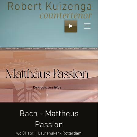
Robert Kuizenga
countertenor
Bach - Mattheus
Passion
wo 01 apr
  |  
Laurenskerk Rotterdam