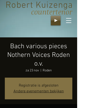
Robert Kuizenga
countertenor
Bach various pieces
Nothern Voices Roden
o.v.
za 23 nov
  |  
Roden
Registratie is afgesloten
Andere evenementen bekijken