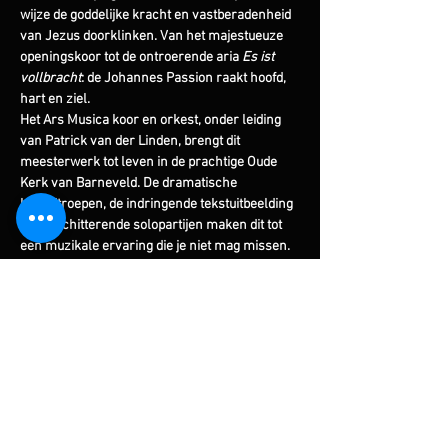
wijze de goddelijke kracht en vastberadenheid 
van Jezus doorklinken. Van het majestueuze 
openingskoor tot de ontroerende aria 
Es ist 
vollbracht
: de Johannes Passion raakt hoofd, 
hart en ziel.
Het Ars Musica koor en orkest, onder leiding 
van Patrick van der Linden, brengt dit 
meesterwerk tot leven in de prachtige Oude 
Kerk van Barneveld. De dramatische 
kooruitroepen, de indringende tekstuitbeelding 
en de schitterende solopartijen maken dit tot 
een muzikale ervaring die je niet mag missen.
Uitvoerenden:
Ars Musica koor en orkest – o.l.v. Patrick van 
der Linden
Solisten:Darta Liepina (sopraan), Robert 
Kuizenga (alt), Florian Just (bas), Adriaan de 
Koster (evangelist), Frans Fiselier (Christus)