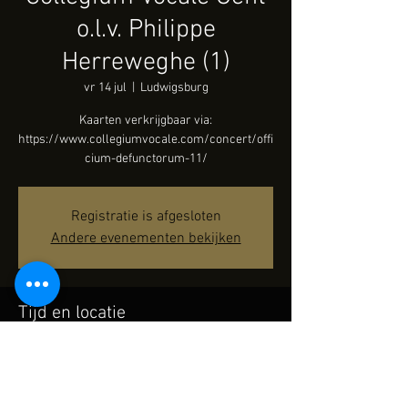
o.l.v. Philippe
Herreweghe (1)
vr 14 jul
  |  
Ludwigsburg
Kaarten verkrijgbaar via:
https://www.collegiumvocale.com/concert/offi
cium-defunctorum-11/
Registratie is afgesloten
Andere evenementen bekijken
Tijd en locatie
14 jul 2023, 20:00
Ludwigsburg, Stadtkirchenpl. 6, 71634
Ludwigsburg, Duitsland