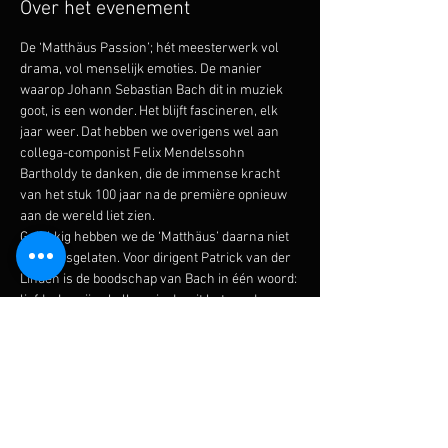
Over het evenement
De ‘Matthäus Passion’; hét meesterwerk vol 
drama, vol menselijk emoties. De manier 
waarop Johann Sebastian Bach dit in muziek 
goot, is een wonder. Het blijft fascineren, elk 
jaar weer. Dat hebben we overigens wel aan 
collega-componist Felix Mendelssohn 
Bartholdy te danken, die de immense kracht 
van het stuk 100 jaar na de première opnieuw 
aan de wereld liet zien.
Gelukkig hebben we de ‘Matthäus’ daarna niet 
meer losgelaten. Voor dirigent Patrick van der 
Linden is de boodschap van Bach in één woord: 
liefde. In vrijwel elke aria draait het om de 
liefde. In de aria ‘Aus Liebe’, wanneer de 
basinstrumenten zwijgen, wordt de liefde zelf 
hemels. Het kruis? Tranen? Verraad? Schuld? 
Uiteraard. Maar door alles glinstert liefde.

De ‘Matthäus Passion’ houdt ons een spiegel 
voor; ze laat ons kijken naar de mens die we 
zijn en naar de mensen om ons heen. Met 